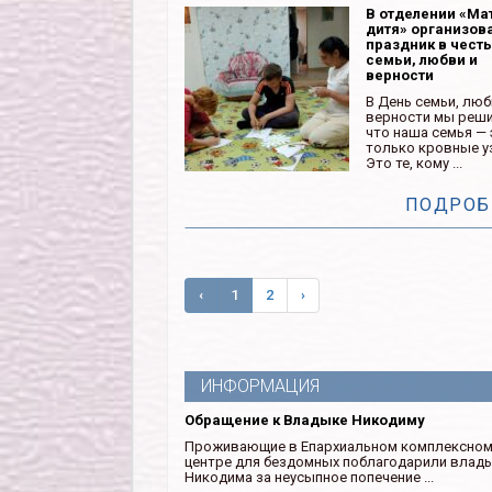
В отделении «Ма
дитя» организов
праздник в чест
семьи, любви и
верности
В День семьи, люб
верности мы реши
что наша семья — 
только кровные у
Это те, кому ...
ПОДРОБ
‹
1
2
›
ИНФОРМАЦИЯ
Обращение к Владыке Никодиму
Проживающие в Епархиальном комплексно
центре для бездомных поблагодарили влад
Никодима за неусыпное попечение ...