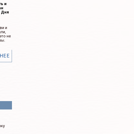
ть и
ан
ь Дня
ви и
ли,
это не
зы.
НЕЕ
м
ыку