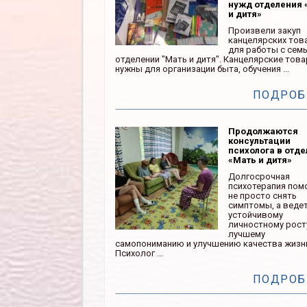
нужд отделения 
и дитя»
Произвели закуп
канцелярских тов
для работы с сем
отделении "Мать и дитя". Канцелярские тов
нужны для организации быта, обучения ...
ПОДРОБ
Продолжаются
консультации
психолога в отд
«Мать и дитя»
Долгосрочная
психотерапия пом
не просто снять
симптомы, а ведет
устойчивому
личностному рост
лучшему
самопониманию и улучшению качества жизн
Психолог ...
ПОДРОБ