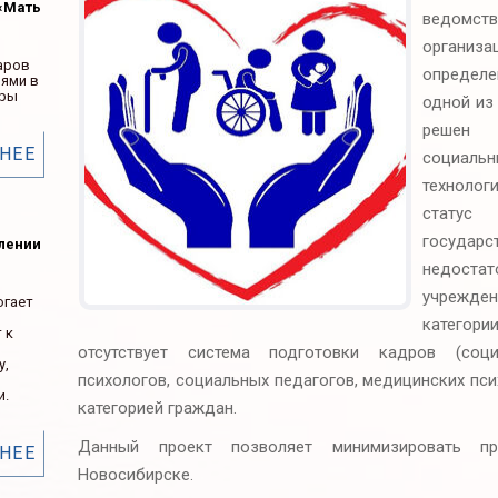
«Мать
ведомст
органи
аров
определе
ьями в
ары
одной из
решен 
НЕЕ
социал
технолог
стату
госуда
елении
недоста
учрежд
огает
катего
 к
отсутствует система подготовки кадров (соц
у,
психологов, социальных педагогов, медицинских псих
и.
категорией граждан.
Данный проект позволяет минимизировать п
НЕЕ
Новосибирске.