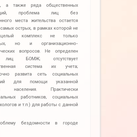
в, а также ряда общественных
заций, проблема лиц без
нного места жительства остается
 самых острых, в рамках которой не
целый комплекс не только
ьных, но и организационно-
ических вопросов. Не определен
с лиц БОМЖ; отсутствует
рственная система их учета;
точно развита сеть социальных
ений для помощи указанной
рии населения. Практически
иальных работников, социальных
ологов и т.п.) для работы с данной
роблему бездомности в городе