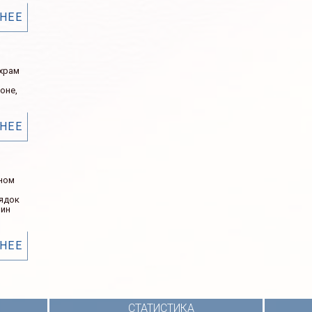
НЕЕ
 храм
оне,
НЕЕ
ном
рядок
нин
НЕЕ
СТАТИСТИКА