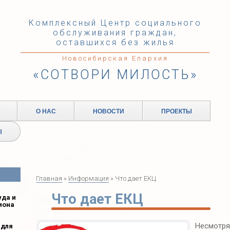
Комплексный Центр социального
обслуживания граждан,
оставшихся без жилья
Новосибирская Епархия
«СОТВОРИ МИЛОСТЬ»
О НАС
НОВОСТИ
ПРОЕКТЫ
Ы
Главная
»
Информация
» Что дает ЕКЦ
Что дает ЕКЦ
уда и
иона
Несмотря
 для