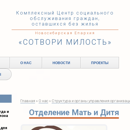
Комплексный Центр социального
обслуживания граждан,
оставшихся без жилья
Новосибирская Епархия
«СОТВОРИ МИЛОСТЬ»
О НАС
НОВОСТИ
ПРОЕКТЫ
Ы
Главная
»
О нас
»
Структура и органы управления организац
Отделение Мать и Дитя
уда и
иона
 для