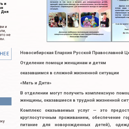
ть и
ан
ь Дня
ви и
ли,
это не
зы.
Новосибирская
Епархия
Русской
Православной
Ц
НЕЕ
Отделение
помощи
женщинам
и
детям
оказавшимся
в
сложной
жизненной
ситуации
«
Мать
и
Дитя
»
В отделении могут получить комплексную пом
женщины, оказавшиеся в трудной жизненной сит
Комплекс оказываемых услуг — это предост
круглосуточным проживанием, обеспечение го
м
ыку
питание для новорожденных детей), одежд