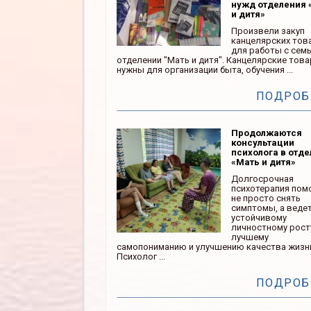
нужд отделения 
и дитя»
Произвели закуп
канцелярских тов
для работы с сем
отделении "Мать и дитя". Канцелярские тов
нужны для организации быта, обучения ...
ПОДРОБ
Продолжаются
консультации
психолога в отд
«Мать и дитя»
Долгосрочная
психотерапия пом
не просто снять
симптомы, а ведет
устойчивому
личностному рост
лучшему
самопониманию и улучшению качества жизн
Психолог ...
ПОДРОБ