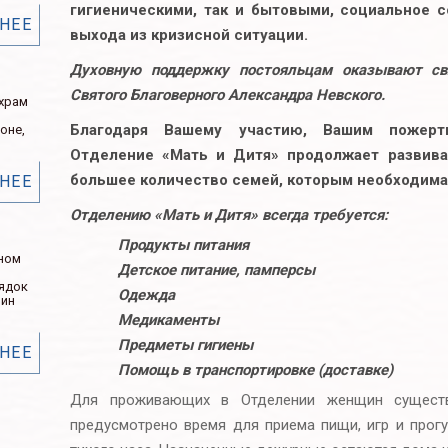
гигиеническими, так и бытовыми, социальное
НЕЕ
выхода из кризисной ситуации.
Духовную поддержку постояльцам оказывают с
Святого Благоверного Александра Невского.
 храм
Благодаря Вашему участию, Вашим пожер
оне,
Отделение «Мать и Дитя» продолжает развива
большее количество семей, которым необходим
НЕЕ
Отделению «Мать и Дитя» всегда требуется:
Продукты питания
ном
Детское питание, памперсы
рядок
Одежда
нин
Медикаменты
Предметы гигиены
НЕЕ
Помощь в транспортировке (доставке)
Для проживающих в Отделении женщин существ
предусмотрено время для приема пищи, игр и прог