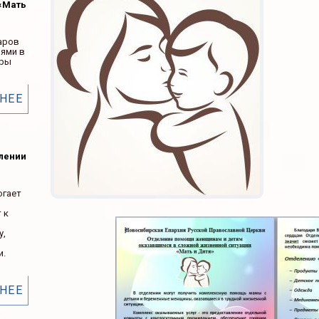
«Мать
аров
ьями в
ары
НЕЕ
елении
огает
 к
у,
и.
НЕЕ