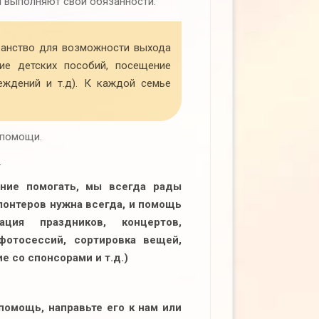
и выполняют свои обязанности.
ранство для возможности выхода
ие детских пособий, посещение
еждений и т.д). К каждой семье
опомощи.
.
ние помогать, мы всегда рады
лонтеров нужна всегда, и помощь
ция праздников, концертов,
 фотосессий, сортировка вещей,
е со спонсорами и т.д.)
помощь, направьте его к нам или