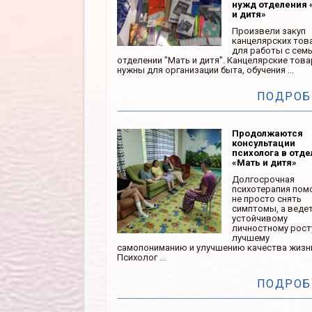
нужд отделения 
и дитя»
Произвели закуп
канцелярских тов
для работы с сем
отделении "Мать и дитя". Канцелярские тов
нужны для организации быта, обучения ...
ПОДРОБ
Продолжаются
консультации
психолога в отд
«Мать и дитя»
Долгосрочная
психотерапия пом
не просто снять
симптомы, а ведет
устойчивому
личностному рост
лучшему
самопониманию и улучшению качества жизн
Психолог ...
ПОДРОБ