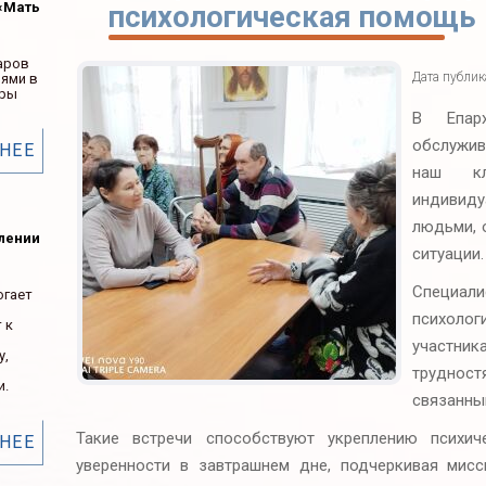
«Мать
психологическая помощь
аров
Дата публи
ьями в
ары
В Епарх
обслужив
НЕЕ
наш кл
индивиду
людьми, 
елении
ситуации.
Специал
огает
психоло
 к
участник
у,
труднос
и.
связанны
Такие встречи способствуют укреплению психи
НЕЕ
уверенности в завтрашнем дне, подчеркивая мис