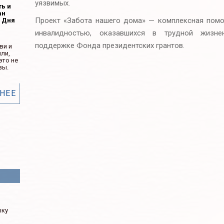
уязвимых.
ть и
ан
Проект «Забота нашего дома» — комплексная пом
ь Дня
инвалидностью, оказавшихся в трудной жизне
поддержке Фонда президентских грантов.
ви и
ли,
это не
зы.
НЕЕ
м
ыку