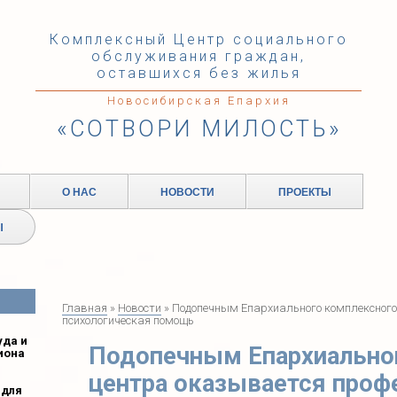
Комплексный Центр социального
обслуживания граждан,
оставшихся без жилья
Новосибирская Епархия
«СОТВОРИ МИЛОСТЬ»
О НАС
НОВОСТИ
ПРОЕКТЫ
Ы
Главная
»
Новости
» Подопечным Епархиального комплексного
психологическая помощь
уда и
Подопечным Епархиально
иона
центра оказывается проф
 для