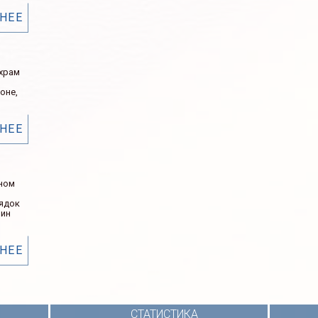
НЕЕ
 храм
оне,
НЕЕ
ном
рядок
нин
НЕЕ
СТАТИСТИКА