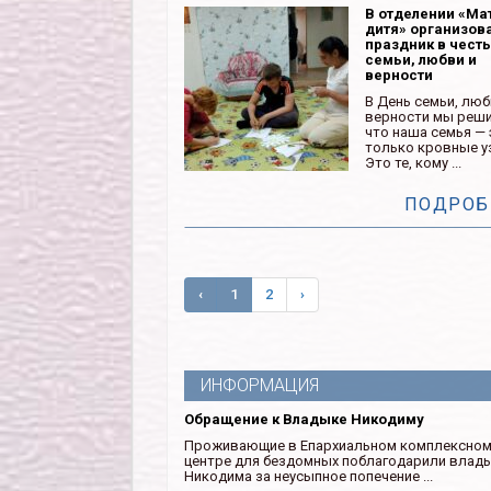
В отделении «Ма
дитя» организов
праздник в чест
семьи, любви и
верности
В День семьи, люб
верности мы реши
что наша семья — 
только кровные у
Это те, кому ...
ПОДРОБ
‹
1
2
›
ИНФОРМАЦИЯ
Обращение к Владыке Никодиму
Проживающие в Епархиальном комплексно
центре для бездомных поблагодарили влад
Никодима за неусыпное попечение ...