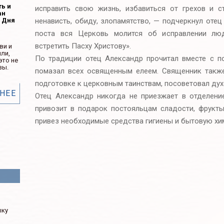
ть и
исправить свою жизнь, избавиться от грехов и с
ан
ненависть, обиду, злопамятство, — подчеркнул оте
ь Дня
поста вся Церковь молится об исправлении лю
встретить Пасху Христову».
ви и
ли,
По традиции отец Александр прочитал вместе с п
это не
зы.
помазал всех освященным елеем. Священник также
подготовке к церковным таинствам, посоветовал дух
НЕЕ
Отец Александр никогда не приезжает в отделен
привозит в подарок постояльцам сладости, фрукты
привез необходимые средства гигиены и бытовую хи
м
ыку