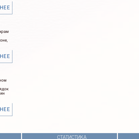
НЕЕ
 храм
оне,
НЕЕ
ном
рядок
нин
НЕЕ
СТАТИСТИКА