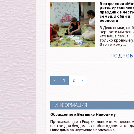
В отделении «Ма
дитя» организов
праздник в чест
семьи, любви и
верности
В День семьи, люб
верности мы реши
что наша семья — 
только кровные у
Это те, кому ...
ПОДРОБ
‹
1
2
›
ИНФОРМАЦИЯ
Обращение к Владыке Никодиму
Проживающие в Епархиальном комплексно
центре для бездомных поблагодарили влад
Никодима за неусыпное попечение ...