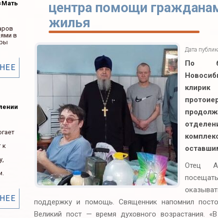
«Мать
центра помощи гражданам
жилья
аров
ьями в
ары
Дата публи
По бл
НЕЕ
Новосиб
клирик
прото
елении
продол
отделен
огает
комплек
 к
оставши
у,
Отец Ал
и.
посеща
оказыв
НЕЕ
поддержку и помощь. Священник напомнил посто
Великий пост — время духовного возрастания. «