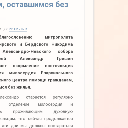
, оставшимся без
кации:
23.03.2023
агословению митрополита
ирского и Бердского Никодима
 Александро-Невского собора
иерей Александр Гришин
жает окормление постояльцев
ия милосердия Епархиального
сного центра помощи гражданам,
мся без жилья.
ександр старается регулярно
ть отделение милосердия и
ать проживающим духовную
яльцам, что сейчас продолжается
В эти дни мы должны постараться