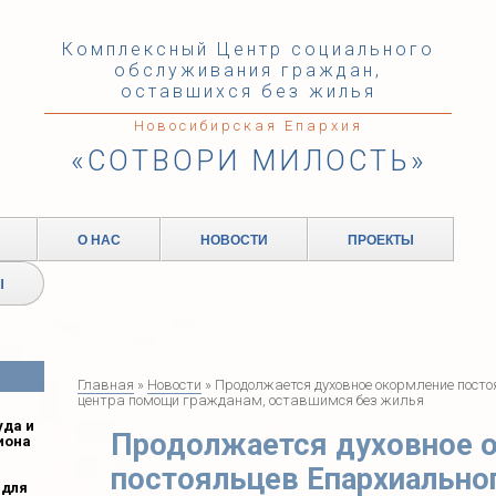
Комплексный Центр социального
обслуживания граждан,
оставшихся без жилья
Новосибирская Епархия
«СОТВОРИ МИЛОСТЬ»
О НАС
НОВОСТИ
ПРОЕКТЫ
Ы
Главная
»
Новости
» Продолжается духовное окормление посто
центра помощи гражданам, оставшимся без жилья
уда и
Продолжается духовное 
иона
постояльцев Епархиально
 для