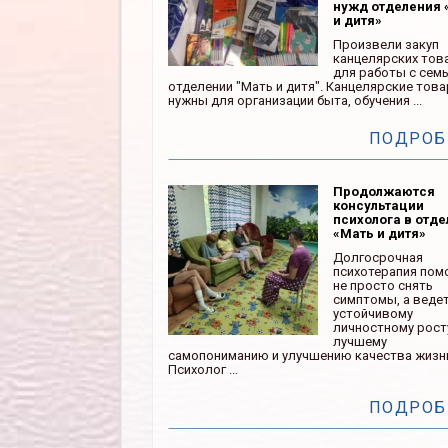
нужд отделения 
и дитя»
Произвели закуп
канцелярских тов
для работы с сем
отделении "Мать и дитя". Канцелярские тов
нужны для организации быта, обучения ...
ПОДРОБ
Продолжаются
консультации
психолога в отд
«Мать и дитя»
Долгосрочная
психотерапия пом
не просто снять
симптомы, а ведет
устойчивому
личностному рост
лучшему
самопониманию и улучшению качества жизн
Психолог ...
ПОДРОБ