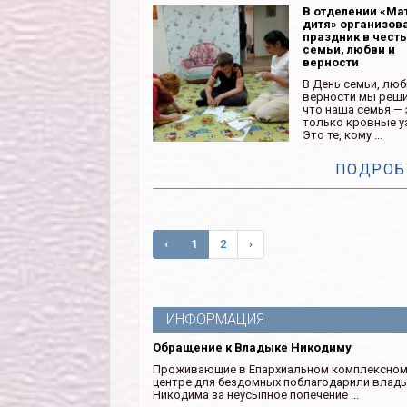
В отделении «Ма
дитя» организов
праздник в чест
семьи, любви и
верности
В День семьи, люб
верности мы реши
что наша семья — 
только кровные у
Это те, кому ...
ПОДРОБ
‹
1
2
›
ИНФОРМАЦИЯ
Обращение к Владыке Никодиму
Проживающие в Епархиальном комплексно
центре для бездомных поблагодарили влад
Никодима за неусыпное попечение ...