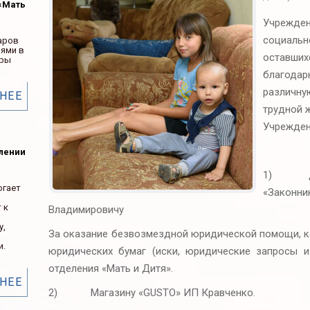
«Мать
Учрежд
социал
аров
ьями в
оставш
ары
благода
различн
НЕЕ
трудной 
Учрежден
елении
1) Дире
огает
«Зако
 к
Владимировичу
у,
За оказание безвозмездной юридической помощи, к
и.
юридических бумаг (иски, юридические запросы 
отделения «Мать и Дитя».
НЕЕ
2) Магазину «GUSTO» ИП Кравченко.