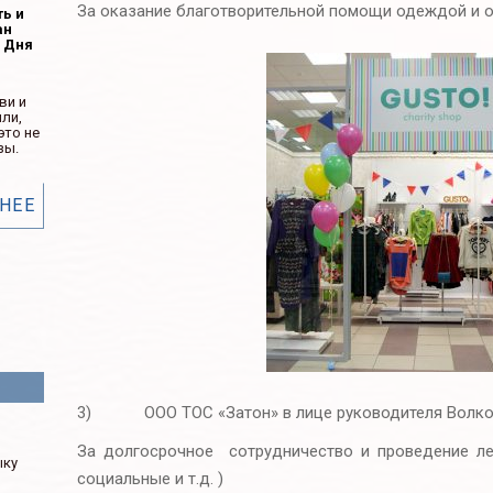
За оказание благотворительной помощи одеждой и о
ть и
ан
ь Дня
ви и
ли,
это не
зы.
НЕЕ
3) ООО ТОС «Затон» в лице руководителя Волков
м
За долгосрочное сотрудничество и проведение ле
ыку
социальные и т.д. )