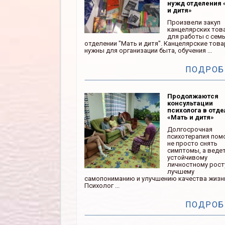
нужд отделения 
и дитя»
Произвели закуп
канцелярских тов
для работы с сем
отделении "Мать и дитя". Канцелярские тов
нужны для организации быта, обучения ...
ПОДРОБ
Продолжаются
консультации
психолога в отд
«Мать и дитя»
Долгосрочная
психотерапия пом
не просто снять
симптомы, а ведет
устойчивому
личностному рост
лучшему
самопониманию и улучшению качества жизн
Психолог ...
ПОДРОБ