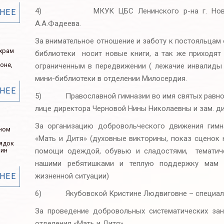
4) МКУК ЦБС Ленинского р-на г. Новосиб
НЕЕ
А.А.Фадеева.
За внимательное отношение и заботу к постояльцам
 храм
библиотеки носит новые книги, а так же приход
оне,
ограниченным в передвижении ( лежачие инвалиды 
мини-библиотеки в отделении Милосердия.
НЕЕ
5) Православной гимназии во имя святых равно
лице директора Черновой Нины Николаевны и зам. 
За организацию добровольческого движения гимн
ном
«Мать и Дитя» (духовные викторины, показ сценок 
рядок
помощи одеждой, обувью и сладостями, тематиче
нин
нашими ребятишками и теплую поддержку мам 
жизненной ситуации)
НЕЕ
6) Якубовской Кристине Людвиговне – специалис
За проведение добровольных систематических зан
отделения «Мать и Дитя».