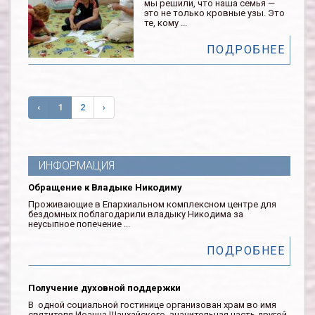
мы решили, что наша семья —
это не только кровные узы. Это
те, кому ...
ПОДРОБНЕЕ
‹
1
2
›
ИНФОРМАЦИЯ
Обращение к Владыке Никодиму
Проживающие в Епархиальном комплексном центре для
бездомных поблагодарили владыку Никодима за
неусыпное попечение ...
ПОДРОБНЕЕ
Получение духовной поддержки
В одной социальной гостинице организован храм во имя
святителя Иоанна Шанхайского, значительная часть другой