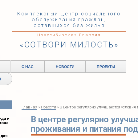
Комплексный Центр социального
обслуживания граждан,
оставшихся без жилья
Новосибирская Епархия
«СОТВОРИ МИЛОСТЬ»
О НАС
НОВОСТИ
ПРОЕКТЫ
Ы
Главная
»
Новости
» В центре регулярно улучшаются условия 
В центре регулярно улучш
уда и
иона
проживания и питания по
 для