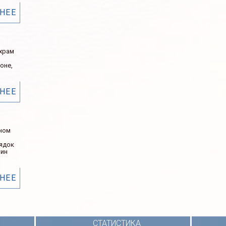
НЕЕ
 храм
оне,
НЕЕ
ном
рядок
нин
НЕЕ
СТАТИСТИКА