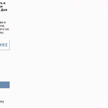
ть и
ан
ь Дня
ви и
ли,
это не
зы.
НЕЕ
м
ыку