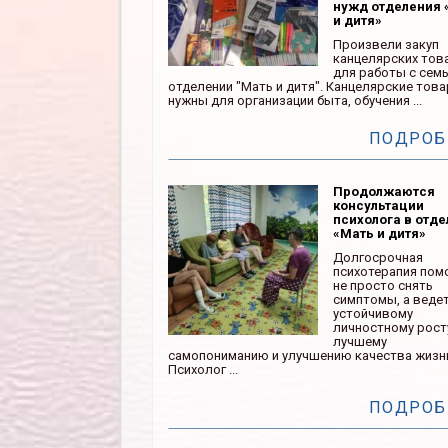
нужд отделения 
и дитя»
Произвели закуп
канцелярских тов
для работы с сем
отделении "Мать и дитя". Канцелярские тов
нужны для организации быта, обучения ...
ПОДРОБ
Продолжаются
консультации
психолога в отд
«Мать и дитя»
Долгосрочная
психотерапия пом
не просто снять
симптомы, а ведет
устойчивому
личностному рост
лучшему
самопониманию и улучшению качества жизн
Психолог ...
ПОДРОБ