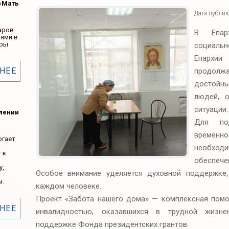
«Мать
Дата публи
аров
В Епар
ьями в
ары
социальн
Епархии
НЕЕ
продол
достойны
людей, о
ситуации.
елении
Для под
временн
огает
необхо
 к
обеспече
у,
Особое внимание уделяется духовной поддержке
и.
каждом человеке.
Проект «Забота нашего дома» — комплексная пом
НЕЕ
инвалидностью, оказавшихся в трудной жизне
поддержке Фонда президентских грантов.