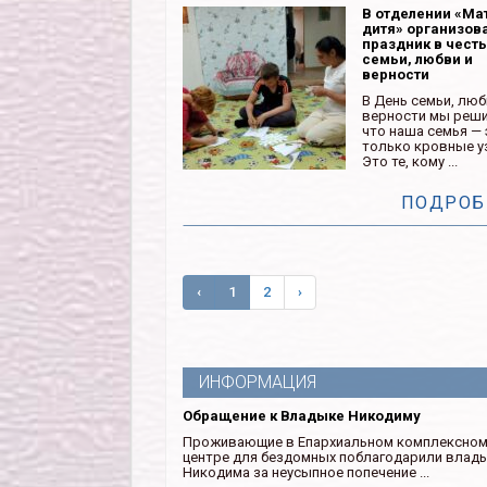
В отделении «Ма
дитя» организов
праздник в чест
семьи, любви и
верности
В День семьи, люб
верности мы реши
что наша семья — 
только кровные у
Это те, кому ...
ПОДРОБ
‹
1
2
›
ИНФОРМАЦИЯ
Обращение к Владыке Никодиму
Проживающие в Епархиальном комплексно
центре для бездомных поблагодарили влад
Никодима за неусыпное попечение ...